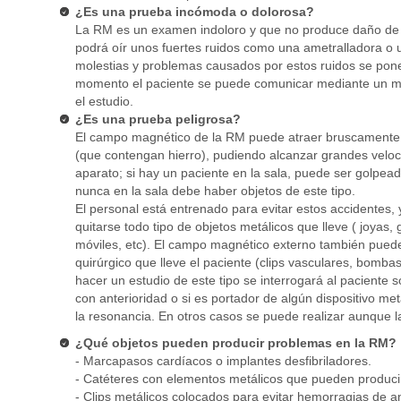
¿Es una prueba incómoda o dolorosa?
La RM es un examen indoloro y que no produce daño de ni
podrá oír unos fuertes ruidos como una ametralladora o un
molestias y problemas causados por estos ruidos se pon
momento el paciente se puede comunicar mediante un mic
el estudio.
¿Es una prueba peligrosa?
El campo magnético de la RM puede atraer bruscamente 
(que contengan hierro), pudiendo alcanzar grandes velo
aparato; si hay un paciente en la sala, puede ser golpead
nunca en la sala debe haber objetos de este tipo.
El personal está entrenado para evitar estos accidentes, 
quitarse todo tipo de objetos metálicos que lleve ( joyas, 
móviles, etc). El campo magnético externo también pued
quirúrgico que lleve el paciente (clips vasculares, bomba
hacer un estudio de este tipo se interrogará al paciente 
con anterioridad o si es portador de algún dispositivo me
la resonancia. En otros casos se puede realizar aunque l
¿Qué objetos pueden producir problemas en la RM?
- Marcapasos cardíacos o implantes desfibriladores.
- Catéteres con elementos metálicos que pueden produc
- Clips metálicos colocados para evitar hemorragias de 