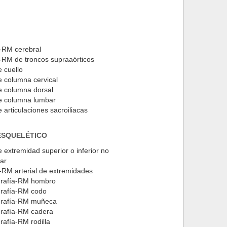
-RM cerebral
-RM de troncos supraaórticos
 cuello
 columna cervical
 columna dorsal
 columna lumbar
 articulaciones sacroiliacas
SQUELÉTICO
 extremidad superior o inferior no
lar
-RM arterial de extremidades
grafía-RM hombro
grafía-RM codo
grafía-RM muñeca
grafía-RM cadera
rafía-RM rodilla