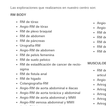
Las exploraciones que realizamos en nuestro centro son:
RM BODY
RM de tórax
Angio
Angio-RM de tórax
Angio
RM de plexo braquial
RM de
RM de abdomen
RM de
RM de páncreas
RM de
Urografía-RM
RM de
Angio-RM de abdomen
RM de
RM de pelvis femenina
RM de suelo pelvico
MUSCULOE
RM de estadificación de cancer de recto-
sigma
RM de
RM de fistula anal
articu
RM de higado
Angio
Colangiografía-RM
Artro
Angio-RM de aorta abdominal e iliacas
Artro
Angio-RM de aorta torácica y abdominal
Artro
Angio-RM de aorta abdominal y MMII
Artro
Angio-RM venosa abdominal y MMII
Artrog