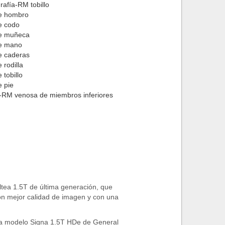
rafía-RM tobillo
e hombro
e codo
e muñeca
e mano
 caderas
 rodilla
 tobillo
 pie
-RM venosa de miembros inferiores
ea 1.5T de última generación, que
con mejor calidad de imagen y con una
da modelo Signa 1.5T HDe de General