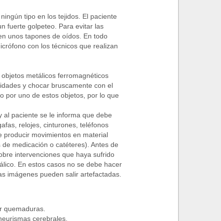
ngún tipo en los tejidos. El paciente
 fuerte golpeteo. Para evitar las
en unos tapones de oídos. En todo
rófono con los técnicos que realizan
objetos metálicos ferromagnéticos
cidades y chocar bruscamente con el
o por uno de estos objetos, por lo que
y al paciente se le informa que debe
gafas, relojes, cinturones, teléfonos
e producir movimientos en material
s de medicación o catéteres). Antes de
sobre intervenciones que haya sufrido
tálico. En estos casos no se debe hacer
as imágenes pueden salir artefactadas.
ir quemaduras.
aneurismas cerebrales.