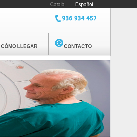
Català
Español
tel_cediv.png
CÓMO LLEGAR
CONTACTO