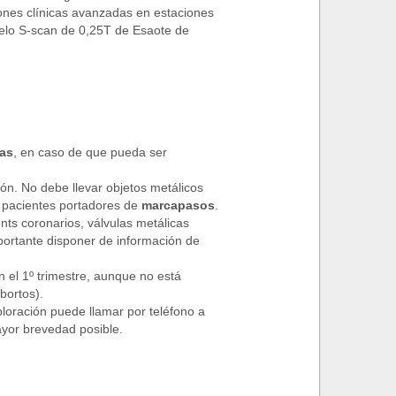
iones clínicas avanzadas en estaciones
elo S-scan de 0,25T de Esaote de
ras
, en caso de que pueda ser
ión. No debe llevar objetos metálicos
n pacientes portadores de
marcapasos
.
ents coronarios, válvulas metálicas
portante disponer de información de
 el 1º trimestre, aunque no está
bortos).
loración puede llamar por teléfono a
ayor brevedad posible.