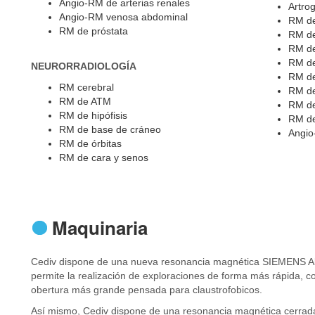
Angio-RM de arterias renales
Artrog
Angio-RM venosa abdominal
RM d
RM de próstata
RM d
RM d
RM d
NEURORRADIOLOGÍA
RM de
RM cerebral
RM de
RM de ATM
RM de
RM de hipófisis
RM de
RM de base de cráneo
Angio
RM de órbitas
RM de cara y senos
Maquinaria
Cediv dispone de una nueva resonancia magnética SIEMENS Alt
permite la realización de exploraciones de forma más rápida, 
obertura más grande pensada para claustrofobicos.
Así mismo, Cediv dispone de una resonancia magnética cerra