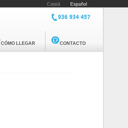
Català
Español
tel_cediv.png
CÓMO LLEGAR
CONTACTO