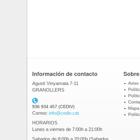
Información de contacto
Sobre
Agustí Vinyamata 7-11
Aviso 
Políti
GRANOLLERS
Políti
Conta
telefon_cediv.gif
936 934 457 (CEDIV)
Mapa
Correo:
info@cediv.cat
Políti
HORARIOS
Lunes a viernes de 7:00h a 21:00h
Sabados de 8:00h a 20:00h (Sabados