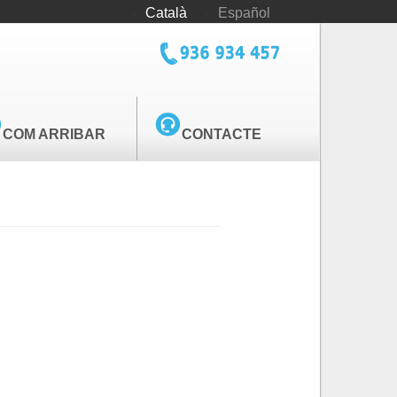
Català
Español
tel_cediv.png
COM ARRIBAR
CONTACTE