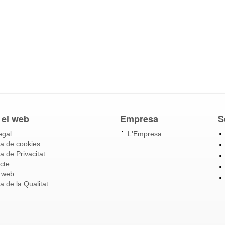
 el web
Empresa
S
egal
L'Empresa
ca de cookies
ca de Privacitat
cte
 web
ca de la Qualitat