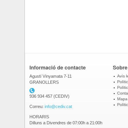
Informació de contacte
Sobre
Agustí Vinyamata 7-11
Avís l
Políti
GRANOLLERS
Políti
Conta
telefon_cediv.gif
936 934 457 (CEDIV)
Mapa
Políti
Correu:
info@cediv.cat
HORARIS
Dilluns a Divendres de 07:00h a 21:00h