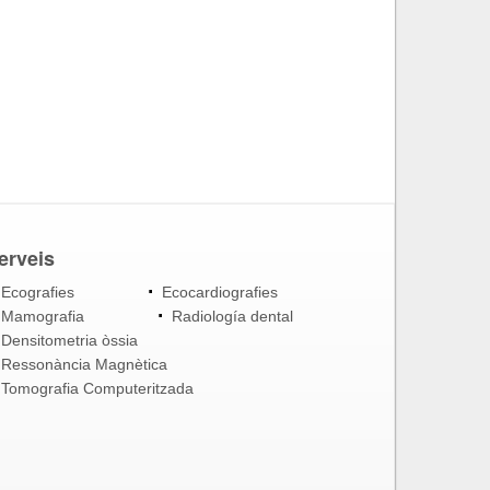
erveis
Ecografies
Ecocardiografies
Mamografia
Radiología dental
Densitometria òssia
Ressonància Magnètica
Tomografia Computeritzada