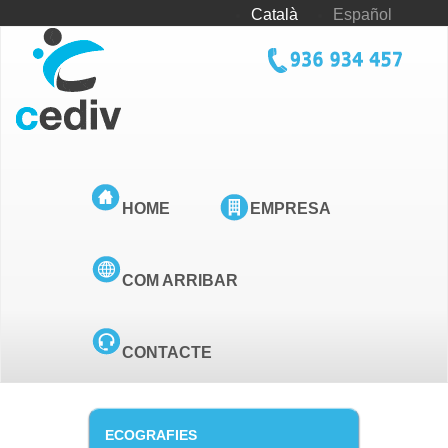
Vés
Català
Español
al
contingut
tel_cediv.png
HOME
EMPRESA
COM ARRIBAR
CONTACTE
ECOGRAFIES