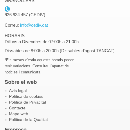
GRANOLLERS
telefon_cediv.gif
936 934 457 (CEDIV)
Correu:
info@cediv.cat
HORARIS
Dilluns a Divendres de 07:00h a 21:00h
Dissabtes de 8:00h a 20:00h (Dissabtes d'agost TANCAT)
*Els mesos d'estiu aquests horaris poden
tenir variacions. Consulteu l'apartat de
noticies i comunicats.
Sobre el web
Avís legal
Política de cookies
Política de Privacitat
Contacte
Mapa web
Política de la Qualitat
Empresa